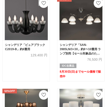
シャンデリア「ピュアブラック
シャンデリア「SAN-
C2019-B」約6畳用
3985LN/3+3X」約8〜10畳用 ラ
ンプ別売【セール対象品のため
129,400
円
50%OFF】
76,500
円
IDC在庫品
8月30日(日)までセール価格で販
売中
50%OFF