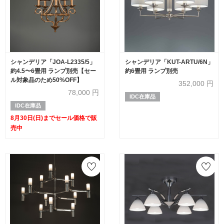
シャンデリア「JOA-L2335/5」
シャンデリア「KUT-ARTU/6N」
約4.5〜6畳用 ランプ別売【セー
約6畳用 ランプ別売
ル対象品のため50%OFF】
352,000
円
78,000
円
IDC在庫品
IDC在庫品
8月30日(日)までセール価格で販
売中