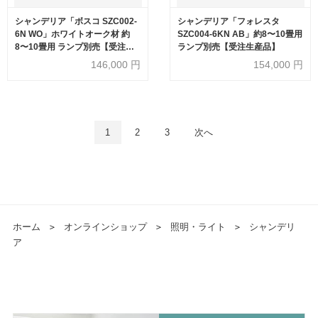
シャンデリア「ボスコ SZC002-
シャンデリア「フォレスタ
6N WO」ホワイトオーク材 約
SZC004-6KN AB」約8〜10畳用
8〜10畳用 ランプ別売【受注生
ランプ別売【受注生産品】
産品】
146,000
円
154,000
円
1
2
3
次へ
ホーム
＞
オンラインショップ
＞
照明・ライト
＞
シャンデリ
ア