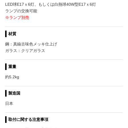
LED球E17ｘ6灯、もしくは白熱球40W型E17ｘ6灯
ランプの交換可能
※ランプ別売
材質
鋼：真鍮古味色メッキ仕上げ
ガラス：クリアガラス
重量
約5.2kg
製造国
日本
取付に関する注意事項