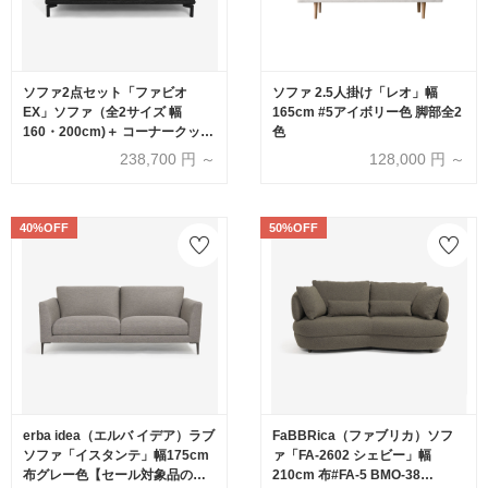
ソファ2点セット「ファビオ
ソファ 2.5人掛け「レオ」幅
EX」ソファ（全2サイズ 幅
165cm #5アイボリー色 脚部全2
160・200cm)＋ コーナークッシ
色
ョン カバーリング仕様(布
238,700
円 ～
128,000
円 ～
#4_4282) 金属脚全2色
40%OFF
50%OFF
erba idea（エルバ イデア）ラブ
FaBBRica（ファブリカ）ソフ
ソファ「イスタンテ」幅175cm
ァ「FA-2602 シェビー」幅
布グレー色【セール対象品のた
210cm 布#FA-5 BMO-38