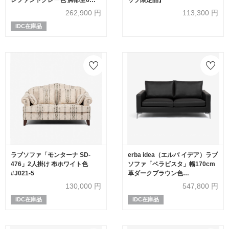
類
262,900
円
113,300
円
IDC在庫品
ラブソファ「モンターナ SD-
erba idea（エルバ イデア）ラブ
476」2人掛け 布ホワイト色
ソファ「ベラビスタ」幅170cm
#J021-5
革ダークブラウン色
ARREDO5029
130,000
円
547,800
円
IDC在庫品
IDC在庫品