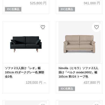
#H/S-334E ペカンブラウン色
525,800
円
341,000
円
IDC在庫品
IDC在庫品
ソファ 2.5人掛け「レオ」幅
himolla（ヒモラ）ソファ 2.5人
165cm #5ダークグレー色 脚部
掛け「ベルク model.9002」幅
全2色
165cm 革#24 トープ色
128,000
円 ～
437,800
円
IDC在庫品