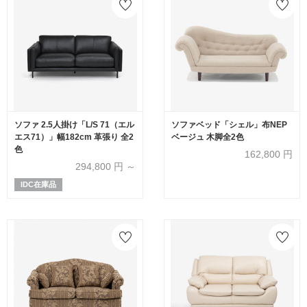
ソファ 2.5人掛け「L/S 71（エル
ソファベッド「シェル」布NEP
エス71）」幅182cm 革張り 全2
ベージュ 木脚全2色
色
162,800
円
294,800
円 ～
IDC在庫品