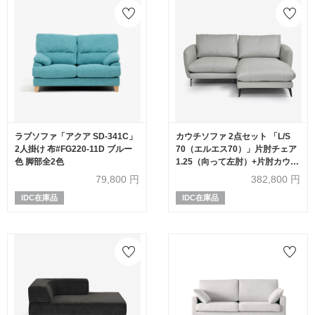
ラブソファ「アクア SD-341C」
カウチソファ 2点セット 「L/S
2人掛け 布#FG220-11D ブルー
70（エルエス70）」片肘チェア
色 脚部全2色
1.25（向って左肘）+片肘カウチ
1.25（向って右肘）幅194cm 革
79,800
円
382,800
円
#H/S-516E ライトグレー色
IDC在庫品
IDC在庫品