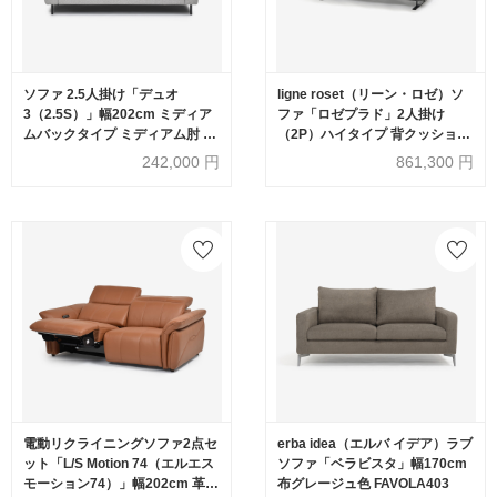
ソファ 2.5人掛け「デュオ
ligne roset（リーン・ロゼ）ソ
3（2.5S）」幅202cm ミディア
ファ「ロゼプラド」2人掛け
ムバックタイプ ミディアム肘 布
（2P）ハイタイプ 背クッション
#3 ビリーブオッター 座面ミディ
2個付き 幅200cm 布＃RJ-
242,000
円
861,300
円
アムタイプ 脚部全5種類【受注
627【受注生産品】
生産品】
電動リクライニングソファ2点セ
erba idea（エルバ イデア）ラブ
ット「L/S Motion 74（エルエス
ソファ「ベラビスタ」幅170cm
モーション74）」幅202cm 革
布グレージュ色 FAVOLA403