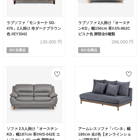
ラブソファ「モンターナ SD-
ラブソファ 2人掛け「オースチ
476」2人掛け 布ダークブラウン
ンKD」幅156cm 革#J/S-862C
色 #EY3042
ビスク色 脚部全6種類
130,000
円
286,000
円
IDC在庫品
IDC在庫品
ソファ 2.5人掛け「オースチン
アームレスソファ「パンネ」幅
KD」幅187cm 革#H/S-042E エ
180cm 全2色【オンラインショ
レファントグレー色 脚部全6種
ップ限定品】