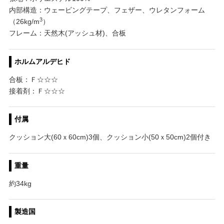
内部構造：ウェービングテープ、フェザー、ウレタンフォーム
3
（26kg/m
）
フレーム：天然木(アッシュ材)、合板
ホルムアルデヒド
合板：Ｆ☆☆☆
接着剤：Ｆ☆☆☆
付属
クッション大(60ｘ60cm)3個、クッション小(50ｘ50cm)2個付き
重量
約34kg
製造国