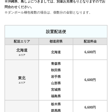
※沖縄県、島しょにつきましては、別途お見積もりとなりますのでお
問合わせください。
※ダンボール梱包複数の場合は、個数分の金額となります。
設置配送便
配送エリア
都道府県
配送料金
北海道
北海道
6,600円
エリア
青森県
秋田県
岩手県
東北
6,600円
山形県
エリア
宮城県
福島県
栃木県
6,600円
群馬県