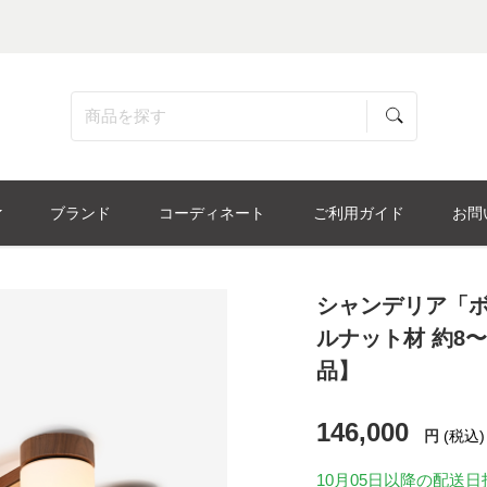
ブランド
コーディネート
ご利用ガイド
お問
シャンデリア「ボス
ルナット材 約8
品】
146,000
円
(税込)
10月05日
以降の配送日