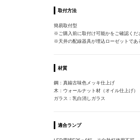
取付方法
簡易取付型
※ご購入前に取付け可能かをご確認くだ
※天井の配線器具が埋込ローゼットであ
材質
鋼：真鍮古味色メッキ仕上げ
木：ウォールナット材（オイル仕上げ）
ガラス：乳白消しガラス
適合ランプ