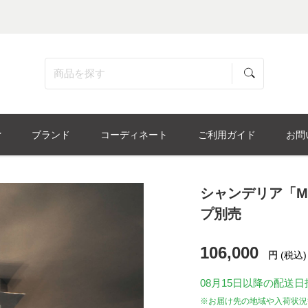
ブランド
コーディネート
ご利用ガイド
お問
シャンデリア「MAN
プ別売
106,000
円
(税込)
08月15日
以降の配送日
※お届け先の地域や入荷状況