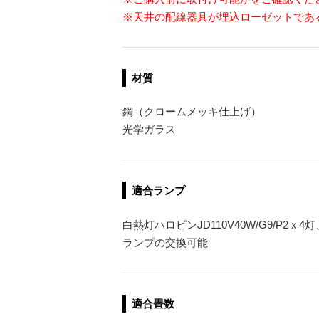
※天井の配線器具が埋込ローゼットであ
材質
鋼（クロームメッキ仕上げ）
光学ガラス
適合ランプ
白熱灯ハロピンJD110V40W/G9/P2ｘ
ランプの交換可能
適合畳数