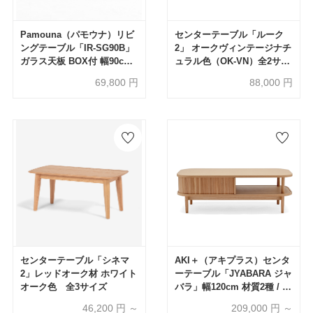
Pamouna（パモウナ）リビ
センターテーブル「ルーク
ングテーブル「IR-SG90B」
2」 オークヴィンテージナチ
ガラス天板 BOX付 幅90cm
ュラル色（OK-VN）全2サイ
奥44.50cm 全3色
ズ
69,800
円
88,000
円
センターテーブル「シネマ
AKI＋（アキプラス）センタ
2」レッドオーク材 ホワイト
ーテーブル「JYABARA ジャ
オーク色 全3サイズ
バラ」幅120cm 材質2種 / 天
板・底板2仕様 / 塗装2種類
46,200
円 ～
209,000
円 ～