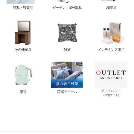
寝具・寝装品
ガーデン・屋外家具
和家具
その他家具
雑貨
メンテナンス用品
アウトレット
家電
涼感アイテム
（※別サイト）