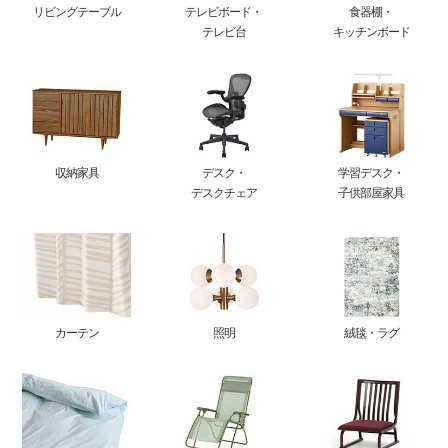
リビングテーブル
テレビボード・
食器棚・
テレビ台
キッチンボード
収納家具
デスク・
学習デスク・
デスクチェア
子供部屋家具
カーテン
照明
絨毯・ラグ