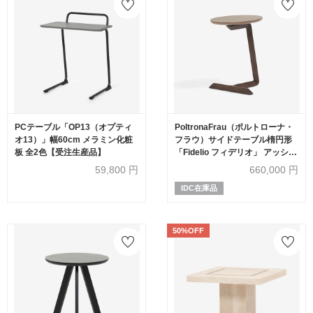
PCテーブル「OP13（オプティ
PoltronaFrau（ポルトローナ・
オ13）」幅60cm メラミン化粧
フラウ）サイドテーブル楕円形
板 全2色【受注生産品】
「Fidelio フィデリオ」 アッシュ
材モカ色 革トープ色
59,800
円
660,000
円
IDC在庫品
50%OFF