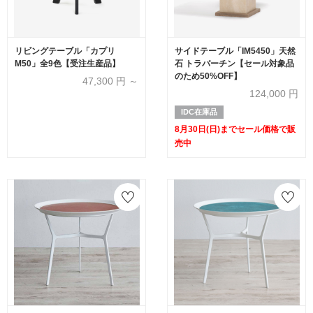
リビングテーブル「カプリ
サイドテーブル「IM5450」天然
M50」全9色【受注生産品】
石 トラバーチン【セール対象品
のため50%OFF】
47,300
円 ～
124,000
円
IDC在庫品
8月30日(日)までセール価格で販
売中