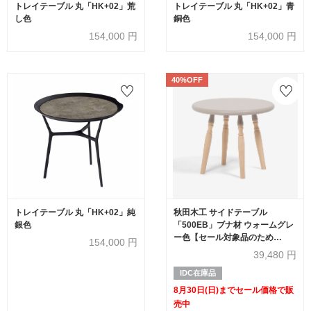
トレイテーブル 丸「HK+02」荒
トレイテーブル 丸「HK+02」青
し色
銅色
154,000
円
154,000
円
40%OFF
トレイテーブル 丸「HK+02」純
秋田木工 サイドテーブル
銀色
「500EB」ブナ材 ウォームグレ
ー色【セール対象品のため
154,000
円
40%OFF】
39,480
円
IDC在庫品
8月30日(日)までセール価格で販
売中