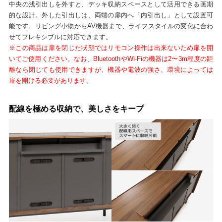
中央の浅引出しを外すと、デッキ収納スペースとして活用できる画期
的な設計。外した引出しは、両端の扉内へ「内引出し」として設置可
能です。リビング小物からAV機器まで、ライフスタイルの変化に合わ
せてフレキシブルに対応できます。
※この商品は扉を閉じた状態ではリモコン操作は出来ないため扉を開
いてご使用ください。なお、BluetoothやWi-Fiの機器は2〜3m程度の距
離なら閉じても使用できますが、機器や電波の強さ、環境によっては
扉を開ける必要があります。
配線を極める収納で、美しさをキープ