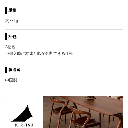
重量
約78kg
梱包
2梱包
※搬入時に本体と脚が分割できる仕様
製造国
中国製