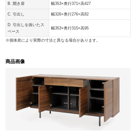
B. 開き扉
幅353×奥行371×高427
C. 引出し
幅326×奥行276×高82
D. 引出しを抜いたス
幅353×奥行315×高95
ペース
※個体差により実際の寸法と異なる場合があります。
商品画像