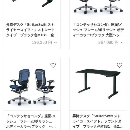
昇降デスク「StrikerSwift スト
「コンテッサセコンダ」座面/メ
ライカースイフト」ストレート
ッシュ フレーム/ポリッシュ ボデ
タイプ ブラック色MTB1 全2
ィーカラー/ブラック 大型ヘッド
サイズ【受注生産品】
レスト 張地全13色 ランバーサポ
196,350
円 ～
267,080
円 ～
ート有・無【受注生産品】
okamura(オカムラ)
「コンテッサセコンダ」座面/メ
昇降デスク「StrikerSwift スト
ッシュ フレーム/ポリッシュ
ライカースイフト」ラウンドタ
ボディーカラー/ブラック ヘッ
イプ ブラック色MTB1 全2サ