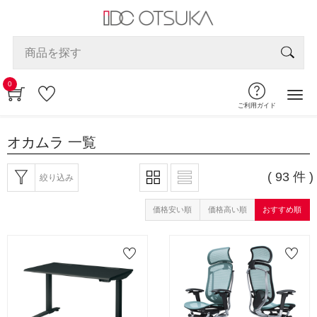
0
ご利用ガイド
オカムラ
一覧
( 93 件 )
絞り込み
価格安い順
価格高い順
おすすめ順