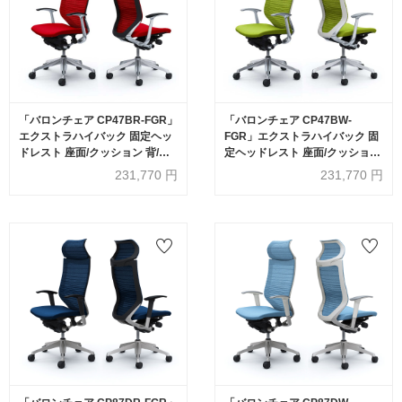
「バロンチェア CP47BR-FGR」
「バロンチェア CP47BW-
エクストラハイバック 固定ヘッ
FGR」エクストラハイバック 固
ドレスト 座面/クッション 背/グ
定ヘッドレスト 座面/クッション
ラデーションサポートメッシュ
背/グラデーションサポートメッ
231,770
円
231,770
円
フレーム/ポリッシュ ボディーカ
シュ フレーム/ポリッシュ ボディ
ラー/ブラック デザインアーム 張
ーカラー/ホワイト デザインアー
地全6色【受注生産品】
ム 張地全6色【受注生産品】
okamura(オカムラ)
okamura(オカムラ)