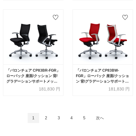
張地全6色【受注生産品】
ーム 張地全6色【受注生産品】
okamura(オカムラ)
okamura(オカムラ)
「バロンチェア CP83BR-FGR」
「バロンチェア CP83BW-
ローバック 座面/クッション 背/
FGR」ローバック 座面/クッショ
グラデーションサポートメッシ
ン 背/グラデーションサポートメ
ュ フレーム/ポリッシュ ボディー
ッシュ フレーム/ポリッシュ ボデ
181,830
円
181,830
円
カラー/ブラック アジャストアー
ィーカラー/ホワイト アジャスト
ム 張地全6色【受注生産品】
アーム 張地全6色【受注生産
okamura(オカムラ)
品】okamura(オカムラ)
1
2
3
4
5
次へ