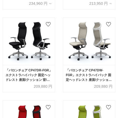
ドレスト無し 張地全13色 ラ
イズ【受注生産品】okamura(オ
234,960
円 ～
213,950
円 ～
ンバーサポート有・無【受注生
カムラ)
産品】okamura(オカムラ)
「バロンチェア CP47DR-FGR」
「バロンチェア CP47DW-
エクストラハイバック 固定ヘッ
FGR」エクストラハイバック 固
ドレスト 座面/クッション 背/グ
定ヘッドレスト 座面/クッション
ラデーションサポートメッシュ
背/グラデーションサポートメッ
209,880
円
209,880
円
フレーム/シルバー ボディーカラ
シュ フレーム/シルバー ボディー
ー/ブラック デザインアーム 張地
カラー/ホワイト デザインアーム
全6色【受注生産品】
張地全6色【受注生産品】
okamura(オカムラ)
okamura(オカムラ)