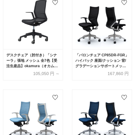
デスクチェア（肘付き）「シナ
「バロンチェア CP85DR-FGR」
ーラ」張地 メッシュ 全7色【受
ハイバック 座面/クッション 背/
注生産品】okamura（オカム
グラデーションサポートメッシ
ラ）
ュ フレーム/シルバー ボディーカ
105,050
円 ～
167,860
円
ラー/ブラック アジャストアーム
張地全6色【受注生産品】
okamura(オカムラ)