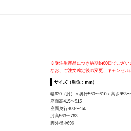
※受注生産品につき納期約60日でござ
なお、ご注文確定後の変更、キャンセル
サイズ（単位：mm）
幅630（肘）ｘ奥行560〜610ｘ高さ953〜1
座面高415〜515
座面奥行400〜450
肘高563〜763
脚外径Φ696