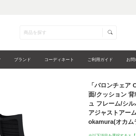
ブランド
コーディネート
ご利用ガイド
お問
「バロンチェア C
面/クッション 
ュ フレーム/シ
アジャストアーム
okamura(オカム
※以下項目を選択すると【