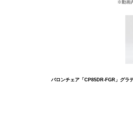
※動画
バロンチェア「CP85DR-FGR」グ