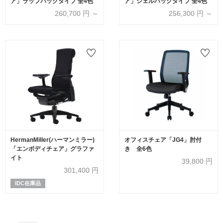
ア」ラップバックタイプ 全4色
ア」シェルバックタイプ 全4色
260,700
円 ～
256,300
円 ～
HermanMiller(ハーマンミラー)
オフィスチェア「JG4」肘付
「エンボディチェア」グラファ
き 全6色
イト
39,800
円
301,400
円
IDC在庫品