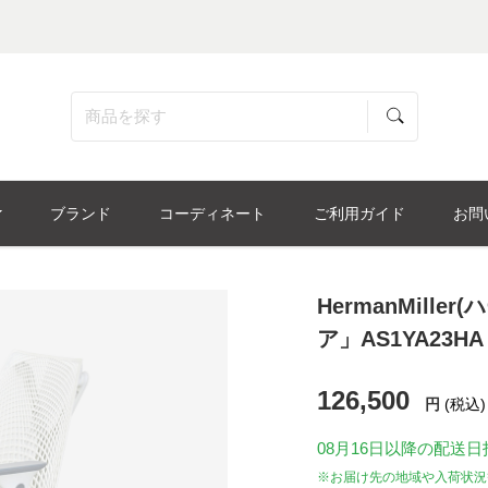
ブランド
コーディネート
ご利用ガイド
お問
HermanMill
ア」AS1YA23HA N
126,500
円
(税込)
08月16日
以降の配送日
※お届け先の地域や入荷状況