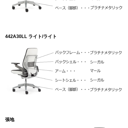
442A30LL ライト/ライト
張地