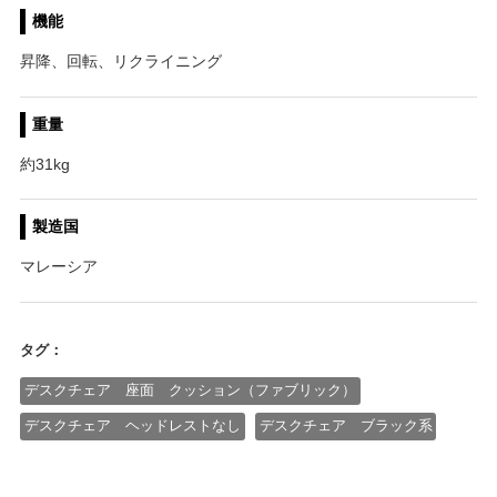
機能
昇降、回転、リクライニング
重量
約31kg
製造国
マレーシア
タグ：
デスクチェア 座面 クッション（ファブリック）
デスクチェア ヘッドレストなし
デスクチェア ブラック系