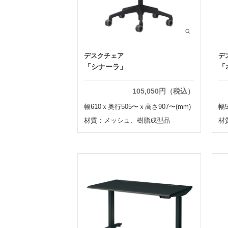
デスクチェア
デ
「シナーラ」
「
105,050円（税込）
幅610ｘ奥行505〜ｘ高さ907〜(mm)
幅
材質：メッシュ、樹脂成型品
材