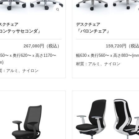
スクチェア
デスクチェア
コンテッサセコンダ」
「バロンチェア」
267,080円（税込）
159,720円（税
650〜ｘ奥行620〜ｘ高さ1170〜
幅630ｘ奥行560〜ｘ高さ883〜(mm
m)
材質：アルミ、ナイロン
質：アルミ、ナイロン