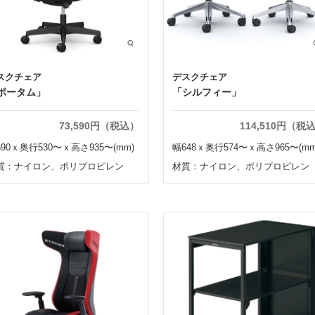
スクチェア
デスクチェア
ポータム」
「シルフィー」
73,590円（税込）
114,510円（税
590ｘ奥行530〜ｘ高さ935〜(mm)
幅648ｘ奥行574〜ｘ高さ965〜(mm
質：ナイロン、ポリプロピレン
材質：ナイロン、ポリプロピレン