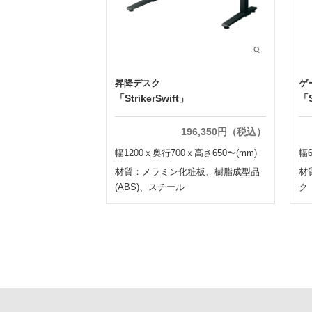
昇降デスク
ゲ
「StrikerSwift」
「
196,350円（税込）
幅1200ｘ奥行700ｘ高さ650〜(mm)
幅6
材質：メラミン化粧板、樹脂成型品
材
(ABS)、スチール
ク