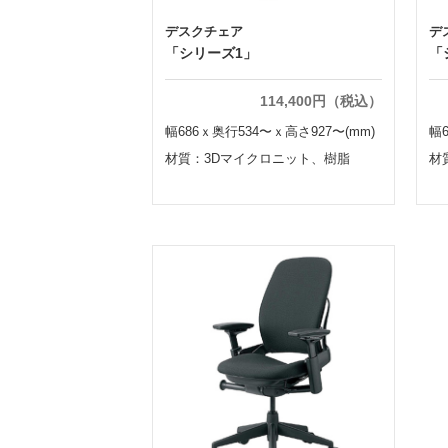
デスクチェア
デ
「シリーズ1」
「
114,400円（税込）
幅686ｘ奥行534〜ｘ高さ927〜(mm)
幅
材質：3Dマイクロニット、樹脂
材