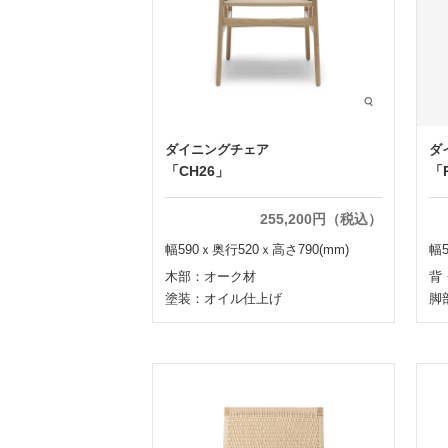
ダイニングチェア
ダ
「CH26」
「
255,200円（税込）
幅590ｘ奥行520ｘ高さ790(mm)
幅5
木部：オーク材
背
塗装：オイル仕上げ
脚