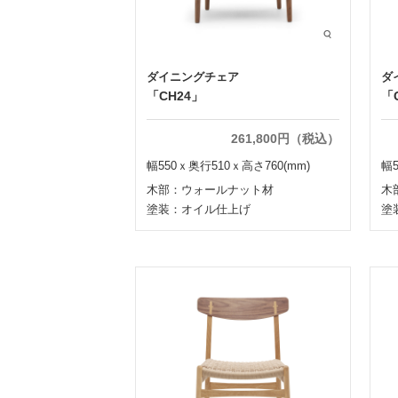
ダイニングチェア
ダ
「CH24」
「
261,800円（税込）
幅550ｘ奥行510ｘ高さ760(mm)
幅5
木部：ウォールナット材
木
塗装：オイル仕上げ
塗