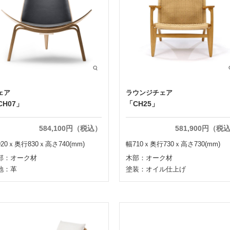
ェア
ラウンジチェア
CH07」
「CH25」
584,100円（税込）
581,900円（税
20ｘ奥行830ｘ高さ740(mm)
幅710ｘ奥行730ｘ高さ730(mm)
部：オーク材
木部：オーク材
地：革
塗装：オイル仕上げ