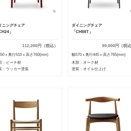
イニングチェア
ダイニングチェア
CH24」
「CH88T」
112,200円（税込）
99,000円（税
50ｘ奥行510ｘ高さ760(mm)
幅570ｘ奥行445ｘ高さ765(mm)
部：ビーチ材
木部：オーク材
装：ラッカー塗装
塗装：オイル仕上げ