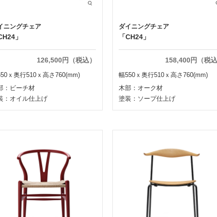
イニングチェア
ダイニングチェア
CH24」
「CH24」
126,500円（税込）
158,400円（税
50ｘ奥行510ｘ高さ760(mm)
幅550ｘ奥行510ｘ高さ760(mm)
部：ビーチ材
木部：オーク材
装：オイル仕上げ
塗装：ソープ仕上げ