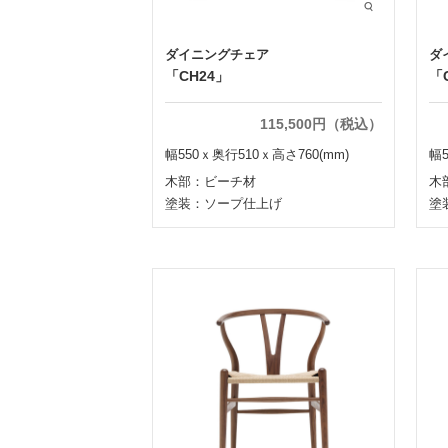
ダイニングチェア
ダ
「CH24」
「
115,500円（税込）
幅550ｘ奥行510ｘ高さ760(mm)
幅5
木部：ビーチ材
木
塗装：ソープ仕上げ
塗