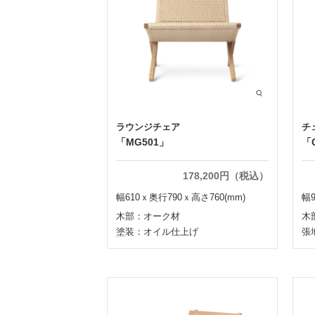
ラウンジチェア
チ
「MG501」
「
178,200円（税込）
幅610ｘ奥行790ｘ高さ760(mm)
幅9
木部：オーク材
木
塗装：オイル仕上げ
張