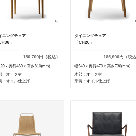
イニングチェア
ダイニングチェア
CH36」
「CH20」
150,700円（税込）
185,900円（税
20ｘ奥行480ｘ高さ810(mm)
幅540ｘ奥行470ｘ高さ730(mm)
部：オーク材
木部：オーク材
装：オイル仕上げ
塗装：オイル仕上げ