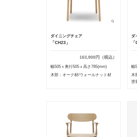
ダイニングチェア
ダ
「CH23」
「
163,900円（税込）
幅505ｘ奥行505ｘ高さ785(mm)
幅5
木部：オーク材/ウォールナット材
木
塗