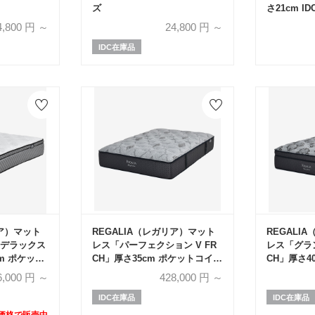
ズ
さ21cm I
イル 全6サ
4,800
円 ～
24,800
円 ～
IDC在庫品
リア）マット
REGALIA（レガリア）マット
REGALI
デラックス
レス「パーフェクション V FR
レス「グラン
cm ポケット
CH」厚さ35cm ポケットコイル
CH」厚さ4
【有明ショー
全6サイズ
全6サイズ
6,000
円 ～
428,000
円 ～
特別価格】
IDC在庫品
IDC在庫品
別価格で販売中