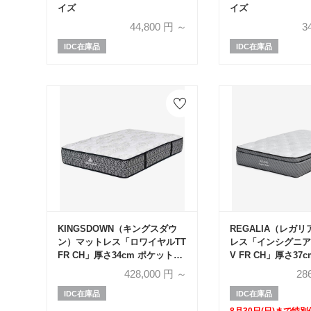
イズ
イズ
44,800
円 ～
3
IDC在庫品
IDC在庫品
KINGSDOWN（キングスダウ
REGALIA（レガ
ン）マットレス「ロワイヤルTT
レス「インシグニア
FR CH」厚さ34cm ポケットコ
V FR CH」厚さ37
イル 全6サイズ
コイル 全6サイズ
428,000
円 ～
28
ルーム30周年記念
IDC在庫品
IDC在庫品
8月30日(日)まで特