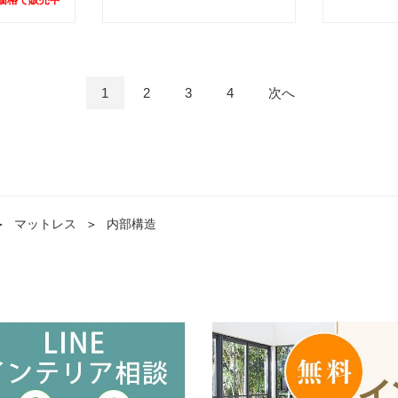
1
2
3
4
次へ
＞
マットレス
＞
内部構造