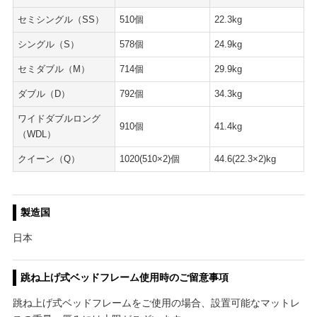
セミシングル（SS）
510個
22.3kg
シングル（S）
578個
24.9kg
セミダブル（M）
714個
29.9kg
ダブル（D）
792個
34.3kg
ワイドダブルロング
910個
41.4kg
（WDL）
クイーン（Q）
1020(510×2)個
44.6(22.3×2)kg
製造国
日本
跳ね上げ式ベッドフレーム使用時のご留意事項
跳ね上げ式ベッドフレームをご使用の場合、設置可能なマットレ