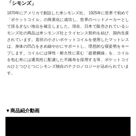
「シモンズ」
1870年にアメリカで創設した米シモンズ社。 1925年に世界で初めて
「ポケットコイル」の商業化に成功し、世界のべッドメーカーとし
て揺るぎない地位を確立しました。現在、日本で販売されているシ
モンズ社の商品は米シモンズ社とライセンス契約を結び、国内生産
されています。直径の小さいポケットコイルを使用したマットレス
は、身体の凹凸をきめ細やかにサポートし、理想的な寝姿勢をキー
プします。コイルには弾性・耐久性に富む「超硬鋼線」を、コイル
を包む布には通気性に配慮した不織布を採用する等、ポケットコイ
ルひとつひとつにシモンズ独自のテクロノロジーが込められていま
す。
▼商品紹介動画