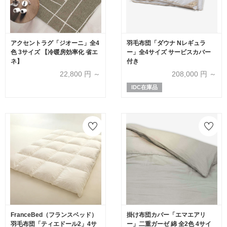
アクセントラグ「ジオーニ」全4
羽毛布団「ダウナ Nレギュラ
色 3サイズ 【冷暖房効率化 省エ
ー」全4サイズ サービスカバー
ネ】
付き
22,800
円 ～
208,000
円 ～
IDC在庫品
FranceBed（フランスベッド）
掛け布団カバー「エマエアリ
羽毛布団「ティエドール2」4サ
ー」二重ガーゼ 綿 全2色 4サイ