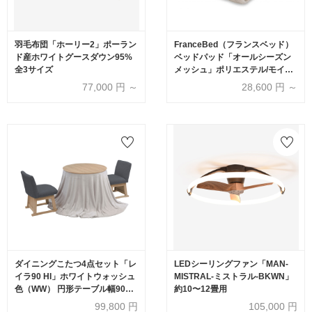
羽毛布団「ホーリー2」ポーラン
FranceBed（フランスベッド）
ド産ホワイトグースダウン95%
ベッドパッド「オールシーズン
全3サイズ
メッシュ」ポリエステル/モイス
ケア
77,000
円 ～
28,600
円 ～
ダイニングこたつ4点セット「レ
LEDシーリングファン「MAN-
イラ90 HI」ホワイトウォッシュ
MISTRAL-ミストラル-BKWN」
色（WW） 円形テーブル幅90cm
約10〜12畳用
＋回転椅子2脚＋こたつ布団
99,800
円
105,000
円