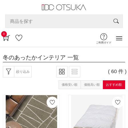
0
ご利用ガイド
冬のあったかインテリア
一覧
( 60 件 )
絞り込み
価格安い順
価格高い順
おすすめ順