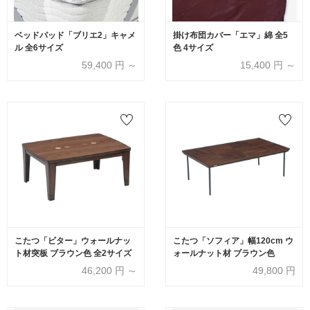
ベッドパッド「ブリエ2」キャメ
掛け布団カバー「エマ」綿 全5
ル 全6サイズ
色 4サイズ
59,400
円 ～
15,400
円 ～
こたつ「ビター」ウォールナッ
こたつ「ソフィア」幅120cm ウ
ト材突板 ブラウン色 全2サイズ
ォールナット材 ブラウン色
46,200
円 ～
49,800
円