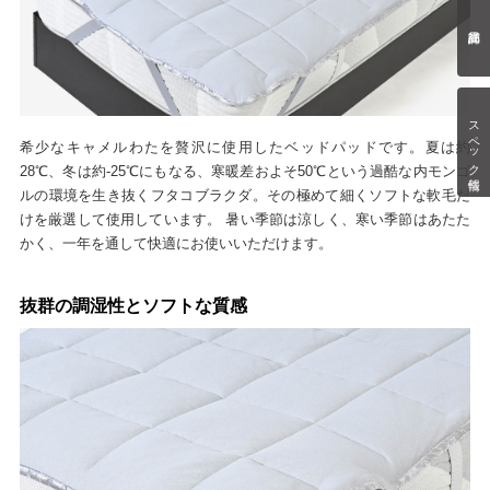
スペック情報
希少なキャメルわたを贅沢に使用したベッドパッドです。夏は約
28℃、冬は約-25℃にもなる、寒暖差およそ50℃という過酷な内モンゴ
ルの環境を生き抜くフタコブラクダ。その極めて細くソフトな軟毛だ
けを厳選して使用しています。 暑い季節は涼しく、寒い季節はあたた
かく、一年を通して快適にお使いいただけます。
抜群の調湿性とソフトな質感