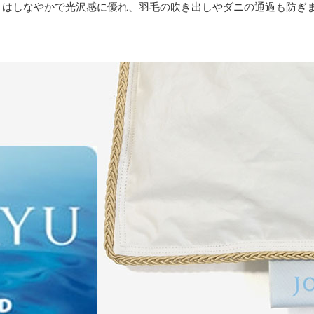
織りはしなやかで光沢感に優れ、羽毛の吹き出しやダニの通過も防ぎ