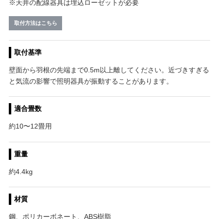
※天井の配線器具は埋込ローゼットが必要
取付方法はこちら
取付基準
壁面から羽根の先端まで0.5m以上離してください。近づきすぎる
と気流の影響で照明器具が振動することがあります。
適合畳数
約10〜12畳用
重量
約4.4kg
材質
鋼、ポリカーボネート、ABS樹脂