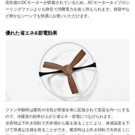
高性能のDCモーターが搭載されているため、ACモータータイプのシ
ーリングファンよりも静音で消費電力を低く抑えられます。就寝中な
ど静かなシーンでも快適にお使いいただけます。
優れた省エネ&節電効果
ファン作動時は暖気や冷気が部屋全体に拡散されて室温を均一にする
ので、冷暖房の効率が上がり省エネ・節電につなげられます。
冷房時は下向き回転で天井側から風を送ることにより、体感温度を下
げて快適な涼感を得ることができ、暖房時は上向き回転で天井近くに