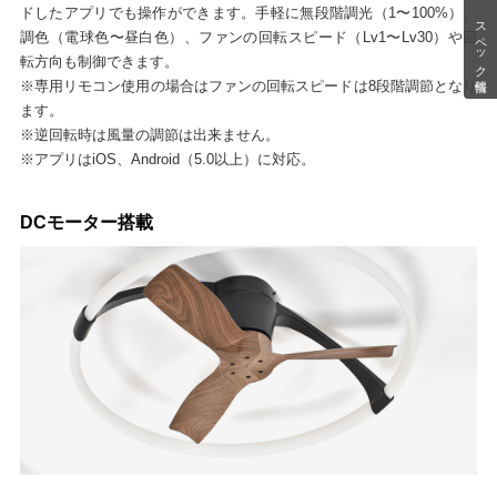
ドしたアプリでも操作ができます。手軽に無段階調光（1〜100%）、
スペック情報
調色（電球色〜昼白色）、ファンの回転スピード（Lv1〜Lv30）や回
転方向も制御できます。
※専用リモコン使用の場合はファンの回転スピードは8段階調節となり
ます。
※逆回転時は風量の調節は出来ません。
※アプリはiOS、Android（5.0以上）に対応。
DCモーター搭載