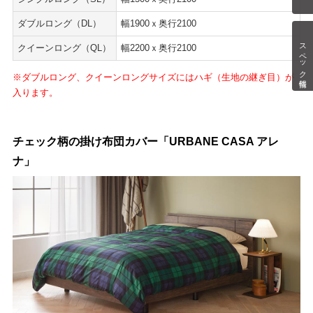
ダブルロング（DL）
幅1900ｘ奥行2100
スペック情報
クイーンロング（QL）
幅2200ｘ奥行2100
※ダブルロング、クイーンロングサイズにはハギ（生地の継ぎ目）が
入ります。
チェック柄の掛け布団カバー「URBANE CASA アレ
ナ」