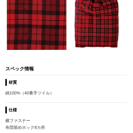
スペック情報
材質
綿100%（40番手ツイル）
仕様
横ファスナー
布団留めホック8カ所