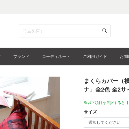
ブランド
コーディネート
ご利用ガイド
お問
まくらカバー（横被
ナ」全2色 全2
※以下項目を選択すると【
サイズ