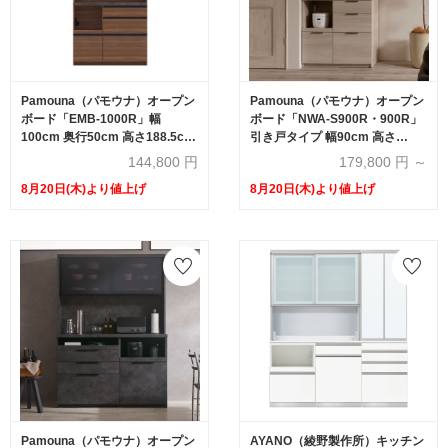
Pamouna（パモウナ）オープン
Pamouna（パモウナ）オープン
ボード「EMB-1000R」幅
ボード「NWA-S900R・900R」
100cm 奥行50cm 高さ188.5cm
引き戸タイプ 幅90cm 高さ
開き扉 レギュラーカウンター 全
193.1cm 奥行2サイズ
144,800
円
179,800
円 ～
3色
（44.5cm・50cm）全4色
8月20日(木)より値上げ
8月20日(木)より値上げ
Pamouna（パモウナ）オープン
AYANO（綾野製作所）キッチン