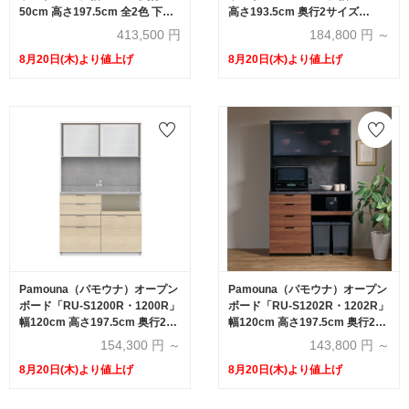
50cm 高さ197.5cm 全2色 下台
高さ193.5cm 奥行2サイズ
組合せ：引出し/引出し/オープン
（50cm・44.5cm） 家電収納2
413,500
円
184,800
円 ～
【受注生産品】
タイプ（向かって左・右）全2色
8月20日(木)より値上げ
8月20日(木)より値上げ
Pamouna（パモウナ）オープン
Pamouna（パモウナ）オープン
ボード「RU-S1200R・1200R」
ボード「RU-S1202R・1202R」
幅120cm 高さ197.5cm 奥行2サ
幅120cm 高さ197.5cm 奥行2サ
イズ（44.5cm・50cm）下台引
イズ（44.5cm・50cm）下台オ
154,300
円 ～
143,800
円 ～
出しタイプ 全4色
ープンタイプ 全4色
8月20日(木)より値上げ
8月20日(木)より値上げ