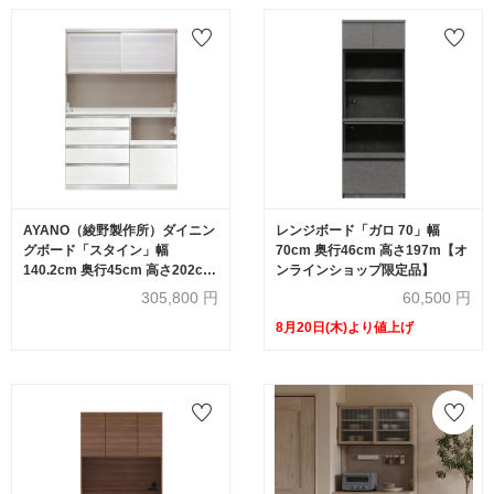
AYANO（綾野製作所）ダイニン
レンジボード「ガロ 70」幅
グボード「スタイン」幅
70cm 奥行46cm 高さ197m【オ
140.2cm 奥行45cm 高さ202cm
ンラインショップ限定品】
パールホワイト色【受注生産
305,800
円
60,500
円
品】
8月20日(木)より値上げ