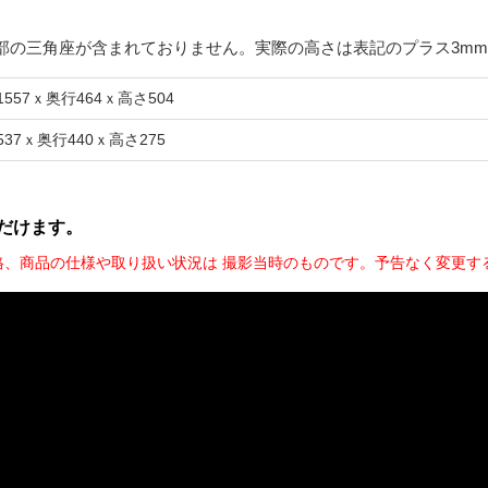
部の三角座が含まれておりません。実際の高さは表記のプラス3m
1557ｘ奥行464ｘ高さ504
537ｘ奥行440ｘ高さ275
だけます。
格、商品の仕様や取り扱い状況は 撮影当時のものです。予告なく変更す