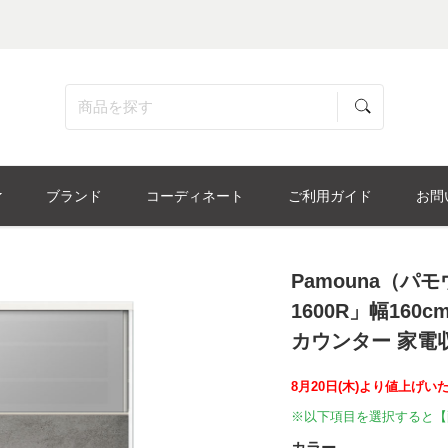
ブランド
コーディネート
ご利用ガイド
お問
Pamouna（パ
1600R」幅160c
カウンター 家電
8月20日(木)より値上げい
※以下項目を選択すると【
カラー