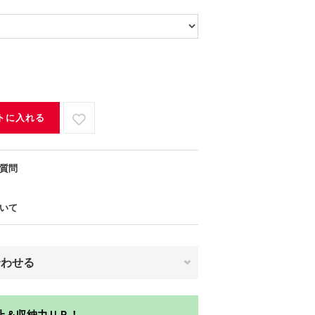
トに入れる
質問
いて
合わせる
止＆収納力ＵＰ！