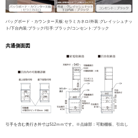
バッグボード・カウンター天板:セラミカネロ/外装:グレイッシュナッ
ト/下台内装:ブラック/引手:ブラック/コンセント:ブラック
共通側面図
引手を含む奥行き外寸は512ｍｍです。※点線部：可動棚板、引出し