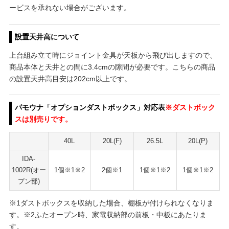
ービスを承れない場合がございます。
設置天井高について
上台組み立て時にジョイント金具が天板から飛び出しますので、
商品本体と天井との間に3.4cmの隙間が必要です。こちらの商品
の設置天井高目安は202cm以上です。
パモウナ「オプションダストボックス」対応表
※ダストボック
スは別売りです。
40L
20L(F)
26.5L
20L(P)
IDA-
1002R(オー
1個※1※2
2個※1
1個※1※2
1個※1※2
プン部)
※1ダストボックスを収納した場合、棚板が付けられなくなりま
す。※2ふたオープン時、家電収納部の前板・中板にあたりま
す。