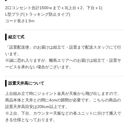
2口コンセント合計1500ｗまでｘ3(上台ｘ2、下台ｘ1)
L型プラグ(トラッキング防止タイプ)
コード長さ1.9ｍ
組立て式
「設置配送便」のお届けは組立て・設置まで配送スタッフにて行
います。
※誠に恐れ入りますが、離島エリアへのお届けは組立て・設置サ
ービスを承れない場合がございます。
設置天井高について
上台組み立て時にジョイント金具が天板から飛び出しますので、
商品本体と天井との間に4cmの隙間が必要です。こちらの商品の
設置天井高目安は206cm以上です。
※上台、下台、カウンター天板などの各ユニットに分けて搬入で
きる仕様となっております。