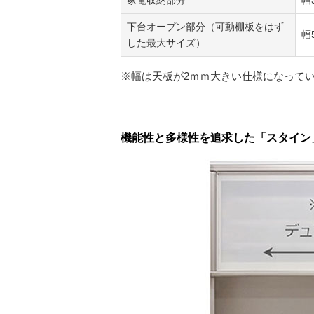
家電収納部分
幅
下台オープン部分（可動棚板をはず
幅
した最大サイズ）
※幅は天板が2ｍｍ大きい仕様になって
機能性と多様性を追求した「スタイン」幅