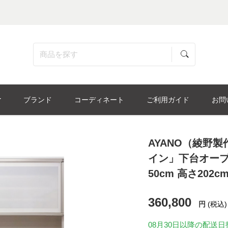
ブランド
コーディネート
ご利用ガイド
お問
AYANO（綾野
イン」下台オープン
50cm 高さ202
360,800
円
(税込)
08月30日
以降の配送日