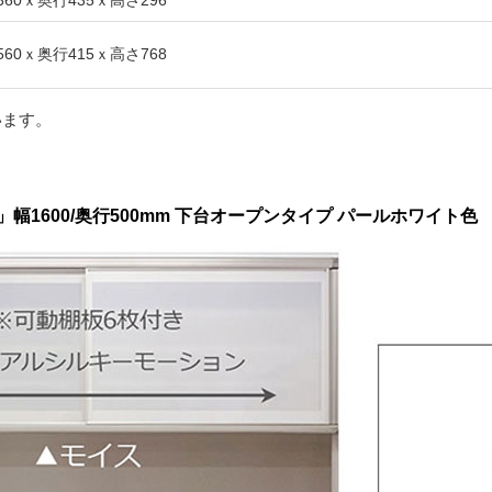
360ｘ奥行435ｘ高さ296
560ｘ奥行415ｘ高さ768
います。
1600/奥行500mm 下台オープンタイプ パールホワイト色