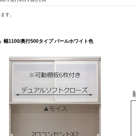
360ｘ奥行435ｘ高さ296
います。
1100/奥行500タイプ パールホワイト色