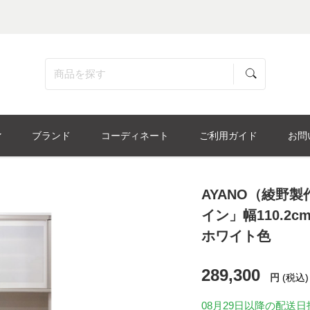
ブランド
コーディネート
ご利用ガイド
お問
AYANO（綾野
イン」幅110.2c
ホワイト色
289,300
円
(税込)
08月29日
以降の配送日