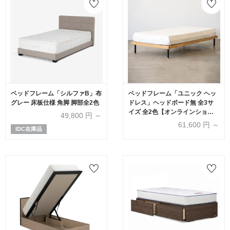
ベッドフレーム「シルファB」布
ベッドフレーム「ユニック ヘッ
グレー 床板仕様 角脚 脚部全2色
ドレス」ヘッドボード無 全3サ
イズ 全2色【オンラインショッ
49,800
円 ～
プ限定品】
61,600
円 ～
IDC在庫品