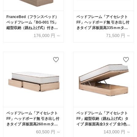
FranceBed（フランスベッド）
ベッドフレーム「アイセレクト
ベッドフレーム「BG-001 TS」
FF」ヘッドボード無 引き出し付
縦型収納（跳ね上げ式）付きタ
きタイプ 床板面高335ｍｍタイ
イプ アッシュグレー色 収納深さ
プ 全3色
176,000
円 ～
71,500
円 ～
全2サイズ
ベッドフレーム「アイセレクト
ベッドフレーム「アイセレクト
FF」ヘッドボード無 引き出し付
FF」縦型収納（跳ね上げ式）タ
きタイプ 床板面高260ｍｍタイ
イプ 床板面高全3タイプ 全3色(*
プ 全3色
要マットレス重量確認)
60,500
円 ～
143,000
円 ～