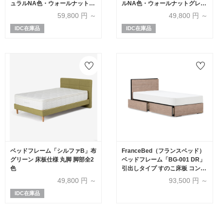
ュラルNA色・ウォールナットグ
ルNA色・ウォールナットグレー
レーWNG色）全5サイズ
WNG色）全5サイズ
59,800
円 ～
49,800
円 ～
IDC在庫品
IDC在庫品
ベッドフレーム「シルファB」布
FranceBed（フランスベッド）
グリーン 床板仕様 丸脚 脚部全2
ベッドフレーム「BG-001 DR」
色
引出しタイプ すのこ床板 コンセ
ント付き アッシュグレー色
49,800
円 ～
93,500
円 ～
IDC在庫品