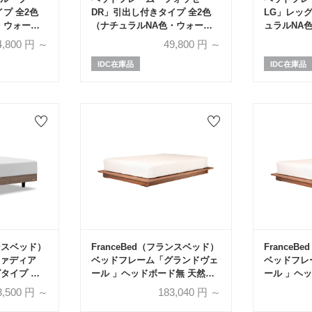
プ 全2色
DR」引出し付きタイプ 全2色
LG」レッ
・ウォール
（ナチュラルNA色・ウォール
ュラルNA
色）全5サイ
ナットグレーWNG色）全5サイ
グレーWN
4,800
円 ～
49,800
円 ～
ズ
IDC在庫品
IDC在庫品
ランスベッド）
FranceBed（フランスベッド）
France
ァディア
ベッドフレーム「グランドヴェ
ベッドフレ
グタイプ 全7
ール 」ヘッドボード無 天然木
ール 」ヘッ
全4色【受注生産品】
天然木 全
3,500
円 ～
183,040
円 ～