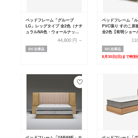
ベッドフレーム「グルーブ
ベッドフレーム「ル
LG」レッグタイプ 全2色（ナチ
PVC張り すのこ床
ュラルNA色・ウォールナット
全2色【有明ショー
グレーWNG色）全5サイズ
年記念特別価格】
44,800
円 ～
11
IDC在庫品
IDC在庫品
8月30日(日)まで特
ベッドフレーム「YABANE」ナ
ベッドフレーム「グ