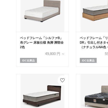
ベッドフレーム「シルファB」
ベッドフレーム「リ
布グレー 床板仕様 角脚 脚部全
DR」引出し付きタイ
2色
（ナチュラルNA色
ナットグレーWNG
49,800
円 ～
5
ズ
IDC在庫品
IDC在庫品