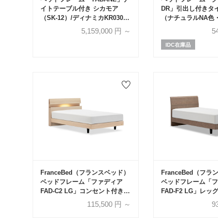
イトテーブル付き シカモア
DR」引出し付きタイ
（SK-12）/ディナミカKR0309
（ナチュラルNA色
全4サイズ【受注生産品】
ナットグレーWNG
5,159,000
円 ～
5
ズ
IDC在庫品
FranceBed（フランスベッド）
FranceBed（フ
ベッドフレーム「ファディア
ベッドフレーム「フ
FAD-C2 LG」コンセント付き
FAD-F2 LG」レッ
レッグタイプ 全7サイズ 全3色
サイズ 全3色
115,500
円 ～
9