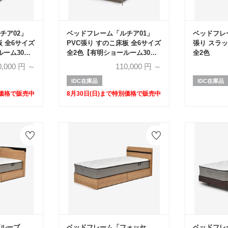
チア02」
ベッドフレーム「ルチア01」
ベッドフレ
板 全6サイズ
PVC張り すのこ床板 全6サイズ
張り スラ
ルーム30周
全2色【有明ショールーム30周
全2色
年記念特別価格】
0,000
円 ～
110,000
円 ～
IDC在庫品
IDC在庫品
別価格で販売中
8月30日(日)まで特別価格で販売中
ルーブ
ベッドフレーム「フォッセ
ベッドフレ