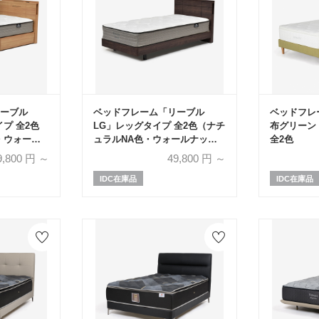
ーブル
ベッドフレーム「リーブル
ベッドフレ
プ 全2色
LG」レッグタイプ 全2色（ナチ
布グリーン 
・ウォール
ュラルNA色・ウォールナット
全2色
色）全5サイ
グレーWNG色）全5サイズ
9,800
円 ～
49,800
円 ～
IDC在庫品
IDC在庫品