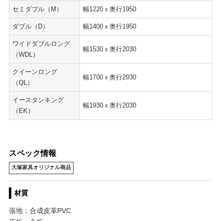
セミダブル（M）
幅1220ｘ奥行1950
ダブル（D）
幅1400ｘ奥行1950
ワイドダブルロング
幅1530ｘ奥行2030
（WDL）
クイーンロング
幅1700ｘ奥行2030
（QL）
イースタンキング
幅1930ｘ奥行2030
（EK）
スペック情報
大塚家具オリジナル商品
材質
張地：合成皮革PVC