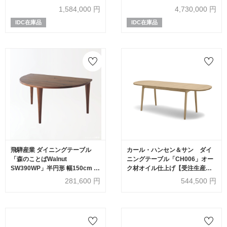
ック材 マット・ゴールデン・カ
スカート 脚アッシュ材モカ色
1,584,000
円
4,730,000
円
ラカッタ色
IDC在庫品
IDC在庫品
飛騨産業 ダイニングテーブル
カール・ハンセン＆サン ダイ
「森のことばWalnut
ニングテーブル「CH006」オー
SW390WP」半円形 幅150cm ウ
ク材オイル仕上げ【受注生産
ォールナット材（節入り）WA色
品】
281,600
円
544,500
円
【受注生産品】