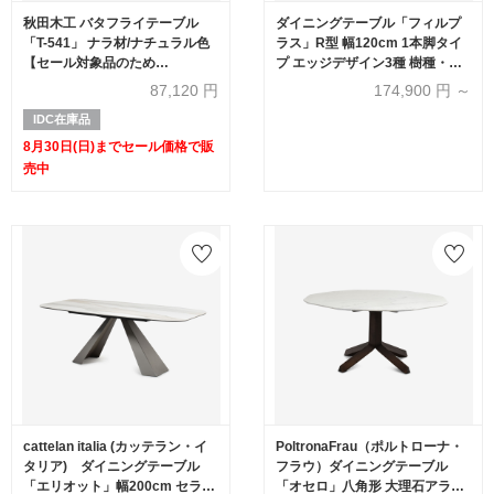
秋田木工 バタフライテーブル
ダイニングテーブル「フィルプ
「T-541」 ナラ材/ナチュラル色
ラス」R型 幅120cm 1本脚タイ
【セール対象品のため
プ エッジデザイン3種 樹種・塗
20%OFF】
装色5種【受注生産品】
87,120
円
174,900
円 ～
IDC在庫品
8月30日(日)までセール価格で販
売中
cattelan italia (カッテラン・イ
PoltronaFrau（ポルトローナ・
タリア) ダイニングテーブル
フラウ）ダイニングテーブル
「エリオット」幅200cm セラミ
「オセロ」八角形 大理石アラベ