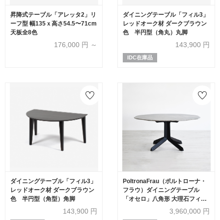
昇降式テーブル「アレッタ2」リ
ダイニングテーブル「フィル3」
ーフ型 幅135ｘ高さ54.5〜71cm
レッドオーク材 ダークブラウン
天板全8色
色 半円型（角丸）丸脚
176,000
円 ～
143,900
円
IDC在庫品
ダイニングテーブル「フィル3」
PoltronaFrau（ポルトローナ・
レッドオーク材 ダークブラウン
フラウ）ダイニングテーブル
色 半円型（角型）角脚
「オセロ」八角形 大理石フィオ
ールディペスコ 脚アッシュ材ダ
143,900
円
3,960,000
円
ークブラウン色