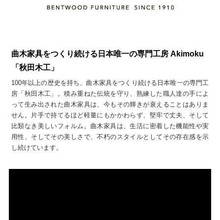
曲木家具をつくり続ける日本唯一の専門工房 Akimoku
「秋田木工」
100年以上の歴史を持ち、曲木家具をつくり続ける日本唯一の専門工
房「秋田木工」。積み重ねた伝統を守り、熟練した職人達の手によ
って生み出された曲木家具は、今もその輝きが衰えることはありま
せん。片手で持てるほど軽量にもかかわらず、堅牢で丈夫、そして
比類なき美しいフォルム。曲木家具は、生活に密着した機能性や実
用性、そしてその美しさで、不朽のスタイルとしてその存在感を示
し続けています。