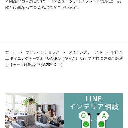
※商品の色や風合いは、コンピュータディスプレイの性質上、実
際とは異なって見える場合がございます。
ホーム
＞
オンラインショップ
＞
ダイニングテーブル
＞
秋田木
工 ダイニングテーブル「GAKKO（がっこ）-02」ブナ材 白木塗装艶消
し【セール対象品のため20%OFF】