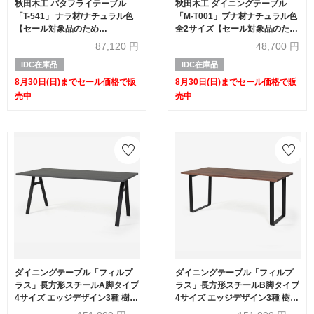
秋田木工 バタフライテーブル
秋田木工 ダイニングテーブル
「T-541」 ナラ材/ナチュラル色
「M-T001」ブナ材ナチュラル色
【セール対象品のため
全2サイズ【セール対象品のため
20%OFF】
50%OFF】
87,120
円
48,700
円
IDC在庫品
IDC在庫品
8月30日(日)までセール価格で販
8月30日(日)までセール価格で販
売中
売中
ダイニングテーブル「フィルプ
ダイニングテーブル「フィルプ
ラス」長方形スチールA脚タイプ
ラス」長方形スチールB脚タイプ
4サイズ エッジデザイン3種 樹
4サイズ エッジデザイン3種 樹
種・塗装色5種【受注生産品】
種・塗装色5種【受注生産品】