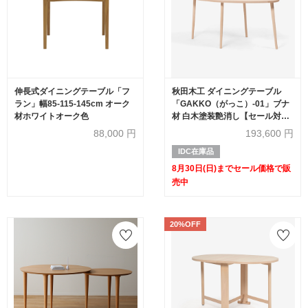
伸長式ダイニングテーブル「フ
秋田木工 ダイニングテーブル
ラン」幅85-115-145cm オーク
「GAKKO（がっこ）-01」ブナ
材ホワイトオーク色
材 白木塗装艶消し【セール対象
品のため20%OFF】
88,000
円
193,600
円
IDC在庫品
8月30日(日)までセール価格で販
売中
20%OFF