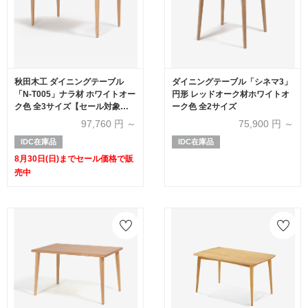
秋田木工 ダイニングテーブル
ダイニングテーブル「シネマ3」
「N-T005」ナラ材 ホワイトオー
円形 レッドオーク材ホワイトオ
ク色 全3サイズ【セール対象品
ーク色 全2サイズ
のため20%OFF】
97,760
円 ～
75,900
円 ～
IDC在庫品
IDC在庫品
8月30日(日)までセール価格で販
売中