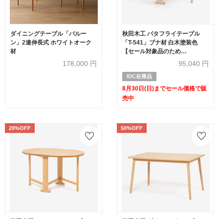
ダイニングテーブル「バルー
秋田木工 バタフライテーブル
ン」2連伸長式 ホワイトオーク
「T-541」ブナ材 白木塗装色
材
【セール対象品のため
20%OFF】
178,000
円
95,040
円
IDC在庫品
8月30日(日)までセール価格で販
売中
20%OFF
50%OFF