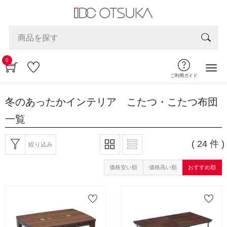
0
ご利用ガイド
冬のあったかインテリア こたつ・こたつ布団
一覧
( 24 件 )
絞り込み
価格安い順
価格高い順
おすすめ順