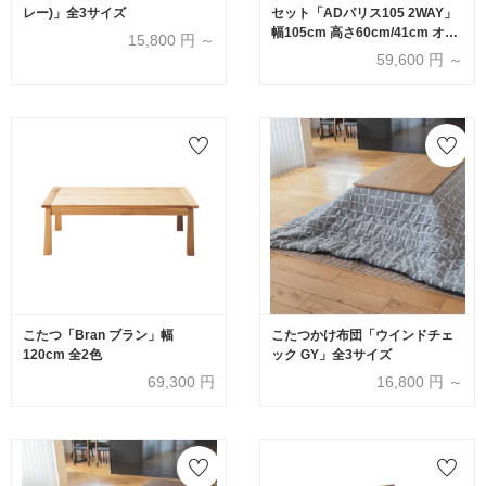
レー)」全3サイズ
セット「ADパリス105 2WAY」
幅105cm 高さ60cm/41cm オー
15,800
円 ～
ク材 全2色
59,600
円 ～
こたつ「Bran ブラン」幅
こたつかけ布団「ウインドチェ
120cm 全2色
ック GY」全3サイズ
69,300
円
16,800
円 ～