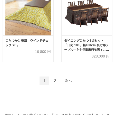
こたつかけ布団「ウインドチェ
ダイニングこたつ 8点セット
ック YE」
「日向 180」幅180cm 長方形テ
ーブル＋肘付回転椅子6脚＋こた
16,800
円
つ布団
328,000
円
1
2
次へ
ホーム
＞
オンラインショップ
＞
冬のあったかインテリア
＞
冬