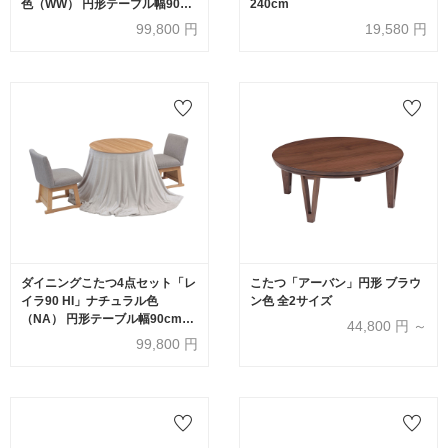
色（WW） 円形テーブル幅90cm
240cm
＋回転椅子2脚＋こたつ布団
99,800
円
19,580
円
ダイニングこたつ4点セット「レ
こたつ「アーバン」円形 ブラウ
イラ90 HI」ナチュラル色
ン色 全2サイズ
（NA） 円形テーブル幅90cm＋
44,800
円 ～
回転椅子2脚＋こたつ布団
99,800
円