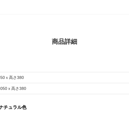
商品詳細
850ｘ高さ380
1050ｘ高さ380
ナチュラル色