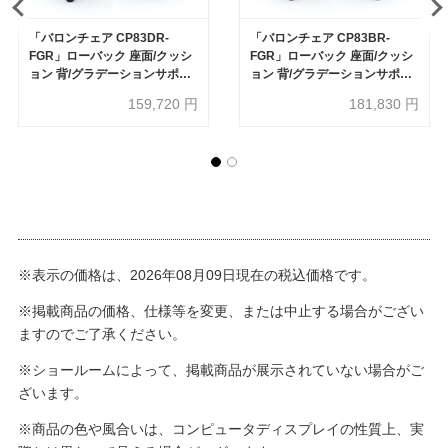
「バロンチェア CP83DR-
「バロンチェア CP83BR-
FGR」ローバック 座面/クッシ
FGR」ローバック 座面/クッシ
ョン 背/グラデーションサポー
ョン 背/グラデーションサポー
トメッシュ フレーム/シルバー
トメッシュ フレーム/ポリッシ
159,720
円
181,830
円
ボディーカラー/ブラック アジ
ュ ボディーカラー/ブラック ア
ャストアーム 張地全6色【受注
ジャストアーム 張地全6色【受
生産品】okamura(オカムラ)
注生産品】okamura(オカムラ)
※表示の価格は、2026年08月09日現在の税込価格です。
※掲載商品の価格、仕様等を変更、または中止する場合がござい
ますのでご了承ください。
※ショールームによって、掲載商品が展示されていない場合がご
ざいます。
※商品の色や風合いは、コンピュータディスプレイの性質上、実