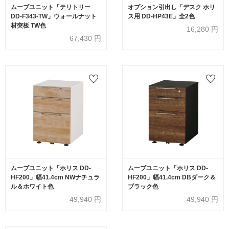
ムーブユニット「テリトリー
オプション引出し「デスク ホリ
DD-F343-TW」ウォールナット
ス用 DD-HP43E」全2色
材突板 TW色
16,280
円
67,430
円
ムーブユニット「ホリス DD-
ムーブユニット「ホリス DD-
HF200」幅41.4cm NWナチュラ
HF200」幅41.4cm DBダーク＆
ル＆ホワイト色
ブラック色
49,940
円
49,940
円