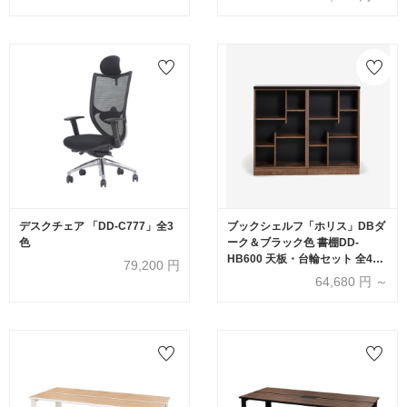
デスクチェア 「DD-C777」全3
ブックシェルフ「ホリス」DBダ
色
ーク＆ブラック色 書棚DD-
HB600 天板・台輪セット 全4サ
79,200
円
イズ
64,680
円 ～