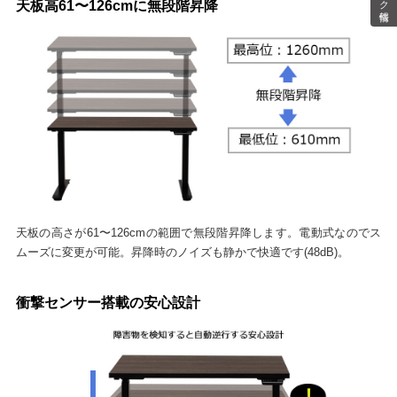
天板高61〜126cmに無段階昇降
天板の高さが61〜126cmの範囲で無段階昇降します。電動式なのでス
ムーズに変更が可能。昇降時のノイズも静かで快適です(48dB)。
衝撃センサー搭載の安心設計