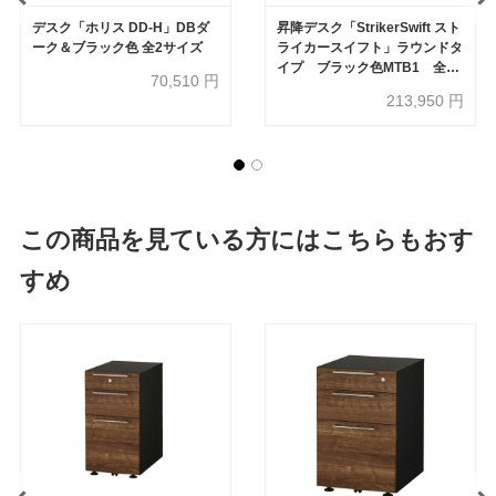
デスク「ホリス DD-H」DBダ
昇降デスク「StrikerSwift スト
ーク＆ブラック色 全2サイズ
ライカースイフト」ラウンドタ
イプ ブラック色MTB1 全2
70,510
円
サイズ【受注生産品】
213,950
円
okamura(オカムラ)
この商品を見ている方にはこちらもおす
すめ