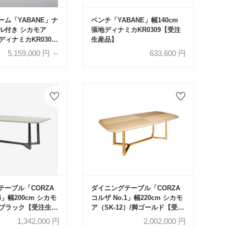
ム「YABANE」ナ
ベンチ「YABANE」幅140cm
ル付き シカモア
張地ディナミカKR0309【受注
/ディナミカKR0309
生産品】
【受注生産品】
5,159,000
円 ～
633,600
円
テーブル「CORZA
ダイニングテーブル「CORZA
4」幅200cm シカモ
コルザ No.1」幅220cm シカモ
/脚ブラック【受注生産
ア（SK-12）/脚ゴールド【受注
生産品】
1,342,000
円
2,002,000
円