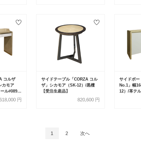
A コルザ
サイドテーブル「CORZA コル
サイドボード
 シカモア
ザ」シカモア（SK-12）/黒檀
No.1」幅1
ール#0893
【受注生産品】
12）/革テ
生産品】
,618,000
円
820,600
円
1
2
次へ