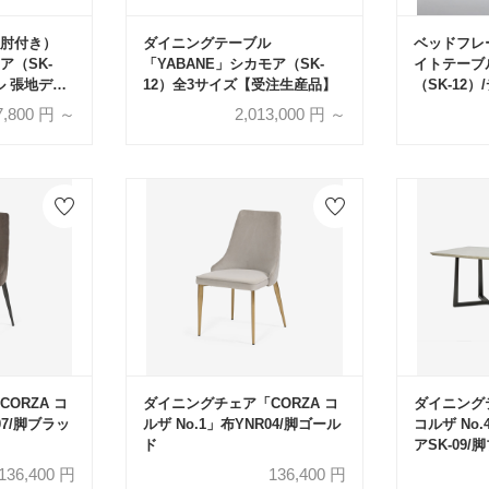
肘付き）
ダイニングテーブル
ベッドフレー
ア（SK-
「YABANE」シカモア（SK-
イトテーブ
ル 張地ディ
12）全3サイズ【受注生産品】
（SK-12）
全2タイプ
全4サイズ
7,800
円 ～
2,013,000
円 ～
ORZA コ
ダイニングチェア「CORZA コ
ダイニング
07/脚ブラッ
ルザ No.1」布YNR04/脚ゴール
コルザ No.
ド
アSK-09
品】
136,400
円
136,400
円