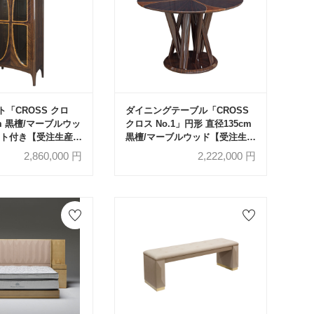
「CROSS クロ
ダイニングテーブル「CROSS
m 黒檀/マーブルウッ
クロス No.1」円形 直径135cm
ライト付き【受注生産
黒檀/マーブルウッド【受注生産
品】
2,860,000
円
2,222,000
円