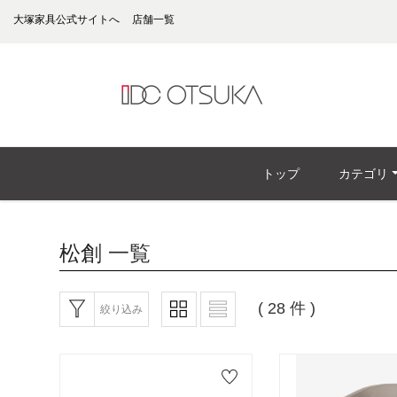
大塚家具公式サイトへ
店舗一覧
トップ
カテゴリ
松創
一覧
( 28 件 )
絞り込み