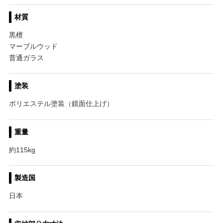
材質
黒檀
マーブルウッド
普通ガラス
塗装
ポリエステル塗装（鏡面仕上げ）
重量
約115kg
製造国
日本