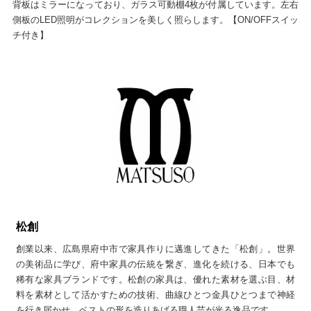
背板はミラーになっており、ガラス可動棚4枚が付属しています。左右
側板のLED照明がコレクションを美しく照らします。【ON/OFFスイッ
チ付き】
松創
創業以来、広島県府中市で家具作りに邁進してきた「松創」。世界
の美術品に学び、府中家具の伝統を繋ぎ、進化を続ける、日本でも
稀有な家具ブランドです。松創の家具は、優れた素材を選ぶ目、材
料を素材として活かすための技術、曲線ひとつ金具ひとつまで神経
を行き届かせ、ベストの形を造りあげる職人芸が光る逸品です。