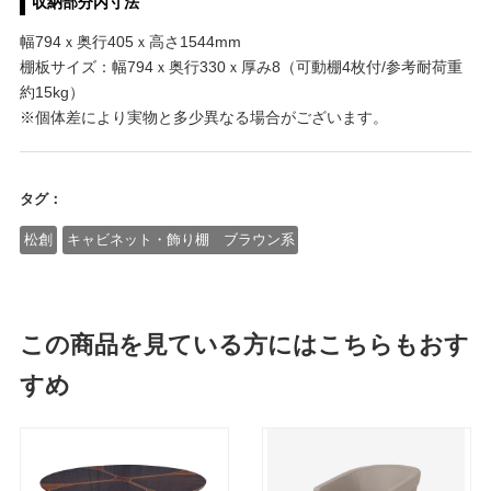
収納部分内寸法
幅794ｘ奥行405ｘ高さ1544mm
棚板サイズ：幅794ｘ奥行330ｘ厚み8（可動棚4枚付/参考耐荷重
約15kg）
※個体差により実物と多少異なる場合がございます。
タグ：
松創
キャビネット・飾り棚 ブラウン系
この商品を見ている方にはこちらもおす
すめ