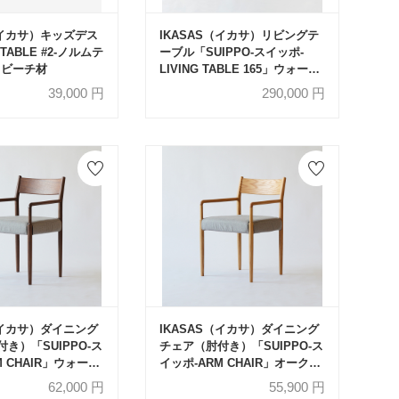
（イカサ）キッズデス
IKASAS（イカサ）リビングテ
TABLE #2-ノルムテ
ーブル「SUIPPO-スイッポ-
」ビーチ材
LIVING TABLE 165」ウォール
ナット材 ハイ/ロー組み替え可
39,000
円
290,000
円
能
（イカサ）ダイニング
IKASAS（イカサ）ダイニング
き）「SUIPPO-ス
チェア（肘付き）「SUIPPO-ス
M CHAIR」ウォール
イッポ-ARM CHAIR」オーク材
カバー全2色
カバー全2色
62,000
円
55,900
円