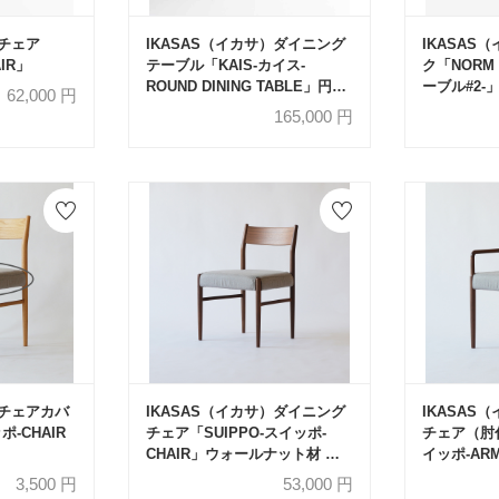
）チェア
IKASAS（イカサ）ダイニング
IKASAS
IR」
テーブル「KAIS-カイス-
ク「NORM 
ROUND DINING TABLE」円形
ーブル#2-
62,000
円
直径98cm
165,000
円
）チェアカバ
IKASAS（イカサ）ダイニング
IKASAS
ポ-CHAIR
チェア「SUIPPO-スイッポ-
チェア（肘付
CHAIR」ウォールナット材 カ
イッポ-AR
バー全2色
ナット材 
3,500
円
53,000
円