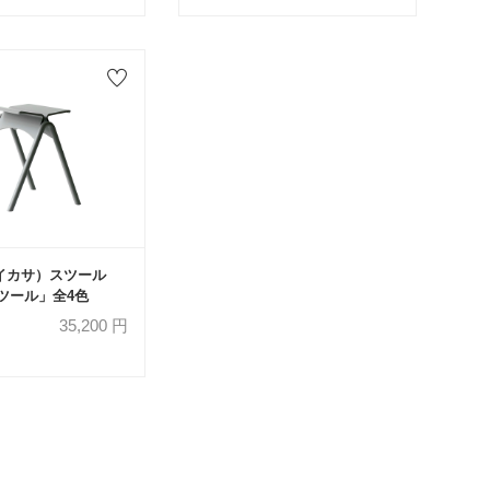
（イカサ）スツール
ツール」全4色
35,200
円