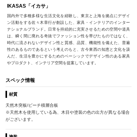
IKASAS「イカサ」
国内外で多種多様な生活文化を経験し、東京と上海を拠点にデザイ
ン活動をする佐々木章行が創設した、家具・インテリアのインター
ナショナルブランド。日常を持続的に充実させるための空間や道具
は、瞬く間に廃れる奇抜でファッション性を帯びたものではなく、
時代に流されないデザイン性と質感、品質、機能性を備えた、普遍
性のあるものであるという考えのもと、古今東西の知恵と文化を汲
んだ、生活を豊かにするためのベーシックでデザイン性のある家具
やプロダクト、インテリア空間を提案しています。
スペック情報
材質
天然木突板/ビーチ積層合板
※天然木を使用している為、木目や塗装の色の出方が異なる場合
がございます。
塗装