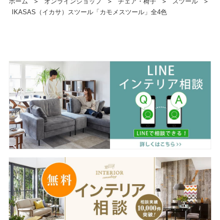
ホーム
＞
オンラインショップ
＞
チェア・椅子
＞
スツール
＞
IKASAS（イカサ）スツール「カモメスツール」全4色