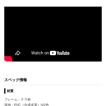
スペック情報
材質
フレーム：ナラ材
張地：PVC（合成皮革）IV2色