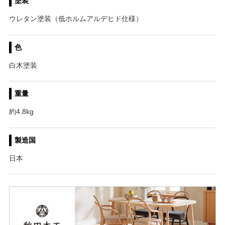
塗装
ウレタン塗装（低ホルムアルデヒド仕様）
色
白木塗装
重量
約4.8kg
製造国
日本