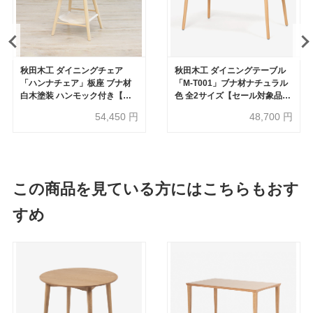
秋田木工 ダイニングチェア
秋田木工 ダイニングテーブル
「ハンナチェア」板座 ブナ材
「M-T001」ブナ材ナチュラル
白木塗装 ハンモック付き【受
色 全2サイズ【セール対象品の
注生産品】
ため50%OFF】
54,450
円
48,700
円
この商品を見ている方にはこちらもおす
すめ