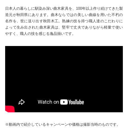
日本人の暮らしに馴染み深い曲木家具を、100年以上作り続けてきた製
造元が秋田県にあります。曲木ならではの美しい曲線を用いた不朽の
名作を、世に送り出す秋田木工。熟練の技を持つ職人達のこだわりに
よって生み出された曲木家具は、堅牢で丈夫でありながら軽量で使い
やすく、職人の技を感じる逸品揃いです。
※動画内で紹介しているキャンペーンや価格は撮影当時のものです。